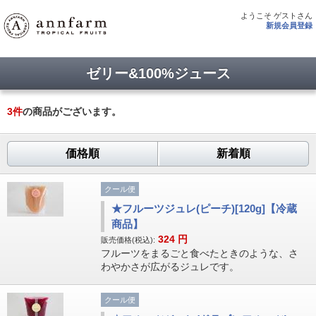
ようこそ ゲストさん
新規会員登録
ゼリー&100%ジュース
3
件
の商品がございます。
価格順
新着順
クール便
★フルーツジュレ(ピーチ)[120g]【冷蔵
商品】
324
円
販売価格(税込):
フルーツをまるごと食べたときのような、さ
わやかさが広がるジュレです。
クール便