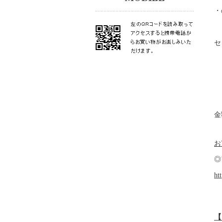
・
セ
金
お
◎
ht
【