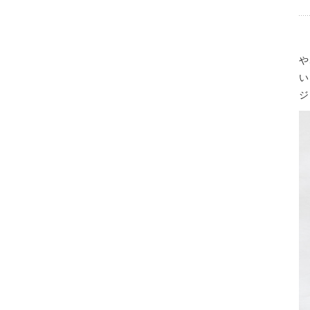
や
い
ジ