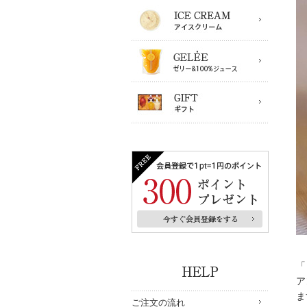
「
ア
ま
ご注文の流れ