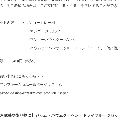
のしをご希望の場合は、ご注文時に「要・不要」を選択することができ
ット内容： ・マンゴーカレー×4
・マンゴージャム×2
・マンゴーバウムクーヘン×5
・バウムクーヘンラスク×1 ※マンゴー、イチゴ各2個
額： 5,400円（税込）
買い求めはこちらから＞＞
アンファーム商品一覧ページはこちら
tps://www.shop-annfarm.com/products/list.php
お歳暮や贈り物に】ジャム・バウムクーヘン・ドライフルーツセ